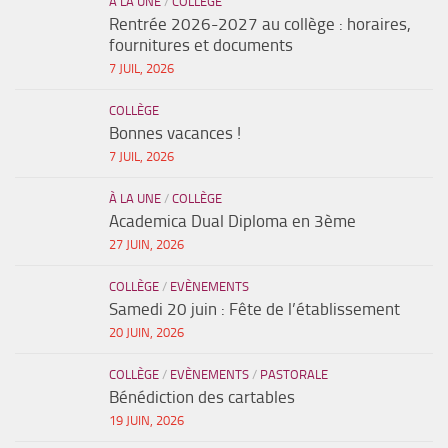
À LA UNE
/
COLLÈGE
Robotique
Rentrée 2026-2027 au collège : horaires,
Solidarité
fournitures et documents
7 JUIL, 2026
Infos pratiques
Tarifs 2026-2027
COLLÈGE
Bonnes vacances !
Documents à télécharger
7 JUIL, 2026
Restauration
À LA UNE
/
COLLÈGE
Accès, horaires et contacts
Academica Dual Diploma en 3ème
Inscriptions
27 JUIN, 2026
COLLÈGE
/
EVÈNEMENTS
Samedi 20 juin : Fête de l’établissement
20 JUIN, 2026
COLLÈGE
/
EVÈNEMENTS
/
PASTORALE
Bénédiction des cartables
19 JUIN, 2026