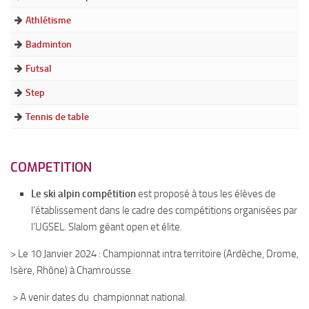
Athlétisme
Organigrammes 2025-2026
Badminton
Atouts pédagogiques
Futsal
Les programmes du collège
Step
Rythmes scolaires
Tennis de table
Pédagogie et suivi
Apprentissage de l’autonomie
Ouverture culturelle
COMPETITION
Approche des langues
Le ski alpin compétition
est proposé à tous les élèves de
LCA
l’établissement dans le cadre des compétitions organisées par
l’UGSEL. Slalom géant open et élite.
Une approche des sciences
> Le 10 Janvier 2024 : Championnat intra territoire (Ardèche, Drome,
La vie au collège
Isère, Rhône) à Chamrousse.
La Pastorale au collège
> A venir dates du championnat national.
Le CDI