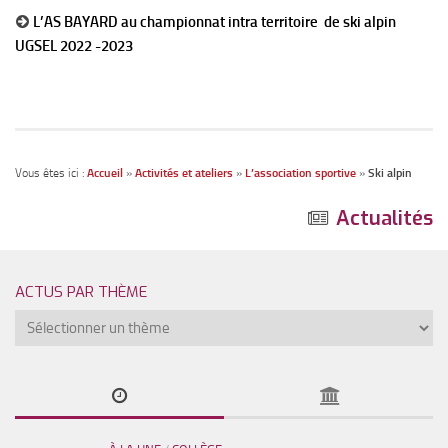
L’AS BAYARD au championnat intra territoire de ski alpin
L’A.P.E.L
UGSEL 2022 -2023
Voyage et sorties
Conseil de Vie Collégienne
Le p’tit Bayard – Le journal
BDI Orientation
Vous êtes ici :
Accueil
»
Activités et ateliers
»
L’association sportive
»
Ski alpin
Activités et ateliers 2025-2026
Actualités
Academica Dual Diploma en 3ème
Allemand en 6ème
LCE Anglais
ACTUS PAR THÈME
L’association sportive
Club Crypto
Club Echec
Orchestre et chant choral