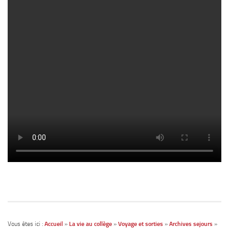
Robotique
Solidarité
Infos pratiques
Tarifs 2026-2027
Documents à télécharger
Restauration
Accès, horaires et contacts
Inscriptions
Vous êtes ici :
Accueil
»
La vie au collège
»
Voyage et sorties
»
Archives sejours
»