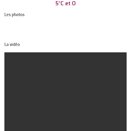
5°C et O
Organigrammes 2025-2026
Les photos
Atouts pédagogiques
Les programmes du collège
Rythmes scolaires
La vidéo
Pédagogie et suivi
Apprentissage de l’autonomie
Ouverture culturelle
Approche des langues
LCA
Une approche des sciences
La vie au collège
La Pastorale au collège
Le CDI