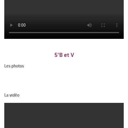
L’A.P.E.L
Voyage et sorties
Conseil de Vie Collégienne
Le p’tit Bayard – Le journal
BDI Orientation
Activités et ateliers 2025-2026
5°B et V
Academica Dual Diploma en 3ème
Les photos
Allemand en 6ème
LCE Anglais
L’association sportive
La vidéo
Club Crypto
Club Echec
Orchestre et chant choral