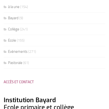
à la une
(154)
Bayard
(9)
Collège
(241)
Ecole
(155)
Evènements
(271)
Pastorale
(61)
ACCÈS ET CONTACT
Institution Bayard
Ecole primaire et collège