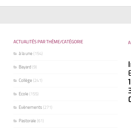
ACTUALITÉS PAR THÈME/CATÉGORIE
A
à la une
(154)
Bayard
(9)
Collège
(241)
Ecole
(155)
Evènements
(271)
Pastorale
(61)