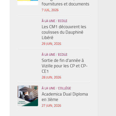
fournitures et documents
7 JUIL, 2026
À LA UNE
/
ECOLE
Les CM1 découvrent les
coulisses du Dauphiné
Libéré
29 JUIN, 2026
À LA UNE
/
ECOLE
Sortie de fin d’année à
Vizille pour les CP et CP-
CE1
28 JUIN, 2026
À LA UNE
/
COLLÈGE
Academica Dual Diploma
en 3ème
27 JUIN, 2026