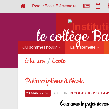
Retour Ecole Elémentaire
le collège B
Qui sommes nous?
La maternelle
à la une
/
Ecole
Préinscriptions à l’école
20 MARS 2026
· AUTEUR :
NICOLAS ROUSSET-FA
Vous avez le projet de nou