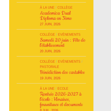
À LA UNE
/
COLLÈGE
Academica Dual
Diploma en 3ème
27 JUIN, 2026
COLLÈGE
/
EVÈNEMENTS
Samedi 20 juin : Fête de
l’établissement
20 JUIN, 2026
COLLÈGE
/
EVÈNEMENTS
/
PASTORALE
Bénédiction des cartables
19 JUIN, 2026
À LA UNE
/
ECOLE
Rentrée 2026-2027 à
l’école : Horaires,
fournitures et documents
8 JUIL, 2026