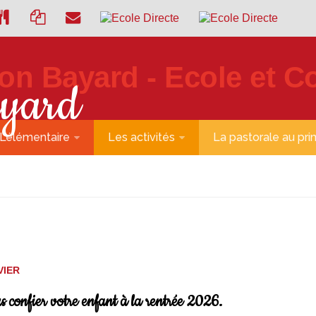
ayard
L’élémentaire
Les activités
La pastorale au pri
VIER
s confier votre enfant à la rentrée 2026.