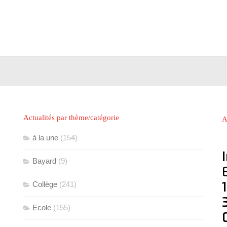
Actualités par thème/catégorie
A
à la une
(154)
Bayard
(9)
Collège
(241)
Ecole
(155)