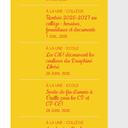
À LA UNE
/
COLLÈGE
Rentrée 2026-2027 au
collège : horaires,
fournitures et documents
7 JUIL, 2026
À LA UNE
/
ECOLE
Les CM1 découvrent les
coulisses du Dauphiné
Libéré
29 JUIN, 2026
À LA UNE
/
ECOLE
Sortie de fin d’année à
Vizille pour les CP et
CP-CE1
28 JUIN, 2026
À LA UNE
/
COLLÈGE